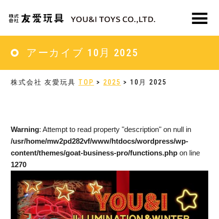
Skip
Skip
to
to
main
primary
MENU
content
sidebar
アーカイブ 10月 2025
株式会社 友愛玩具
TOP
>
2025
> 10月 2025
Warning
: Attempt to read property "description" on null in
/usr/home/mw2pd282vf/www/htdocs/wordpress/wp-
content/themes/goat-business-pro/functions.php
on line
1270