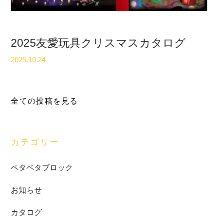
2025友愛玩具クリスマスカタログ
2025.10.24
最
全ての投稿を見る
初
の
サ
カテゴリー
イ
ド
ペタペタブロック
バ
お知らせ
ー
カタログ