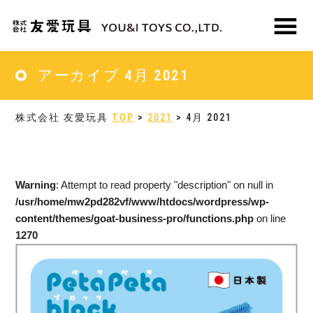
Skip
Skip
to
to
main
primary
MENU
content
sidebar
アーカイブ 4月 2021
株式会社 友愛玩具
TOP
>
2021
> 4月 2021
Warning
: Attempt to read property "description" on null in
/usr/home/mw2pd282vf/www/htdocs/wordpress/wp-
content/themes/goat-business-pro/functions.php
on line
1270