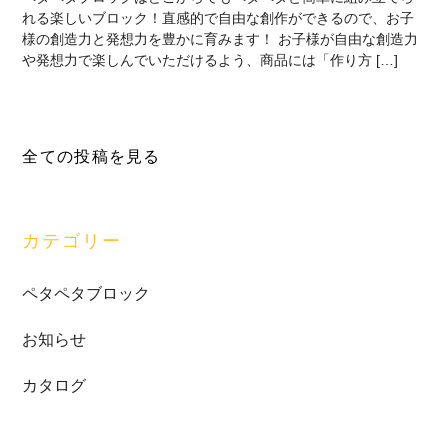
れる楽しいブロック！直感的で自由な創作ができるので、お子
様の創造力と発想力を豊かに育みます！ お子様が自由な創造力
や発想力で楽しんでいただけるよう、商品には「作り方 […]
最
全ての投稿を見る
初
の
サ
カテゴリー
イ
ド
ペタペタブロック
バ
お知らせ
ー
カタログ