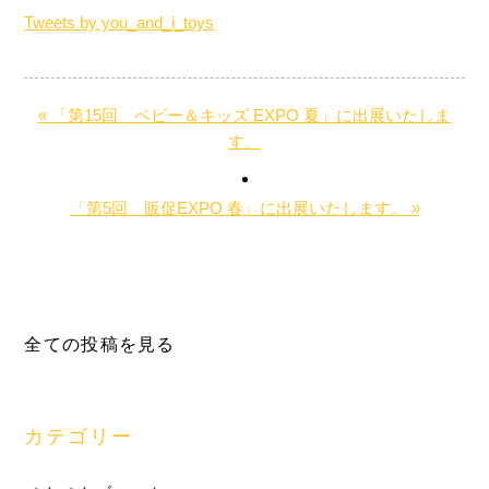
Tweets by you_and_i_toys
« 「第15回 ベビー＆キッズ EXPO 夏」に出展いたしま
す。
「第5回 販促EXPO 春」に出展いたします。 »
最
全ての投稿を見る
初
の
サ
カテゴリー
イ