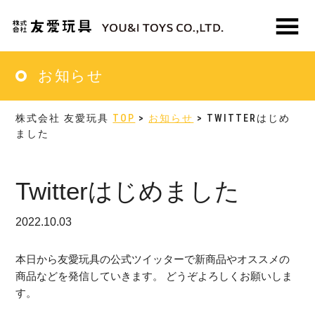
Skip
Skip
to
to
main
primary
MENU
content
sidebar
お知らせ
株式会社 友愛玩具
TOP
>
お知らせ
> TWITTERはじめ
ました
Twitterはじめました
2022.10.03
本日から友愛玩具の公式ツイッターで新商品やオススメの
商品などを発信していきます。 どうぞよろしくお願いしま
す。